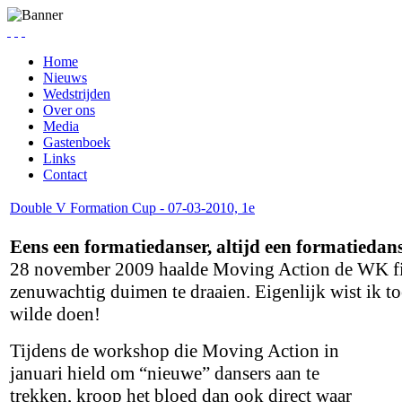
Home
Nieuws
Wedstrijden
Over ons
Media
Gastenboek
Links
Contact
Double V Formation Cup - 07-03-2010, 1e
Eens een formatiedanser, altijd een formatieda
28 november 2009 haalde Moving Action de WK fina
zenuwachtig duimen te draaien. Eigenlijk wist ik to
wilde doen!
Tijdens de workshop die Moving Action in
januari hield om “nieuwe” dansers aan te
trekken, kroop het bloed dan ook direct waar