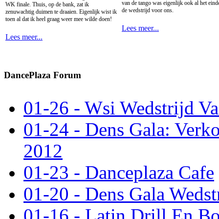
van de tango was eigenlijk ook al het eind
WK finale. Thuis, op de bank, zat ik
de wedstrijd voor ons.
zenuwachtig duimen te draaien. Eigenlijk wist ik
toen al dat ik heel graag weer mee wilde doen!
Lees meer...
Lees meer...
DancePlaza Forum
01-26 - Wsi Wedstrijd Va
01-24 - Dens Gala: Verko
2012
01-23 - Danceplaza Cafe
01-20 - Dens Gala Wedstr
01-16 - Latin Drill En 