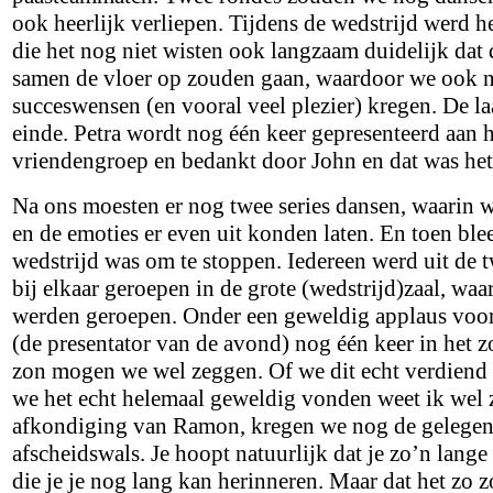
ook heerlijk verliepen. Tijdens de wedstrijd werd 
die het nog niet wisten ook langzaam duidelijk dat d
samen de vloer op zouden gaan, waardoor we ook no
succeswensen (en vooral veel plezier) kregen. De la
einde. Petra wordt nog één keer gepresenteerd aan 
vriendengroep en bedankt door John en dat was he
Na ons moesten er nog twee series dansen, waarin 
en de emoties er even uit konden laten. En toen bl
wedstrijd was om te stoppen. Iedereen werd uit de tw
bij elkaar geroepen in de grote (wedstrijd)zaal, wa
werden geroepen. Onder een geweldig applaus voo
(de presentator van de avond) nog één keer in het z
zon mogen we wel zeggen. Of we dit echt verdiend 
we het echt helemaal geweldig vonden weet ik wel 
afkondiging van Ramon, kregen we nog de gelegenh
afscheidswals. Je hoopt natuurlijk dat je zo’n lange
die je je nog lang kan herinneren. Maar dat het zo z