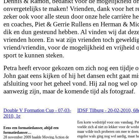
Dennis & Ramon, bedankt voor de mogelijkheid om v
onvergetelijks te maken! Vrienden, dank voor het r
zeker ook voor alle steun door onze hele carrière h
en coaches, Piet & Gerrie Rullens en Herman & Mich
dik en dun gesteund hebben. Al vinden wij dat dez
vrienden horen. En wat zijn vrienden toch geweldig
vriend/vriendin, voor de mogelijkheid en vrijheid 
sport te kunnen steken.
Petra heeft ervoor gekozen om zich nog een tijdje o
John gaat eens kijken of hij het dansen echt gaat m
afsluiting voor het geheel vond. Hij zal nog wel op
aanwezig zijn, maar de komende tijd als fotograaf.
Double V Formation Cup - 07-03-
IDSF Tilburg - 20-02-2010, 68
2010, 1e
Een korte wedstrijd voor ons vandaag. Pe
voelde zich al niet zo lekker voor de wedst
Eens een formatiedanser, altijd een
maar wilde toch proberen om mee te doen
formatiedanser…
engelse wals ging nog wel aardig, maar he
28 november 2009 haalde Moving Action de